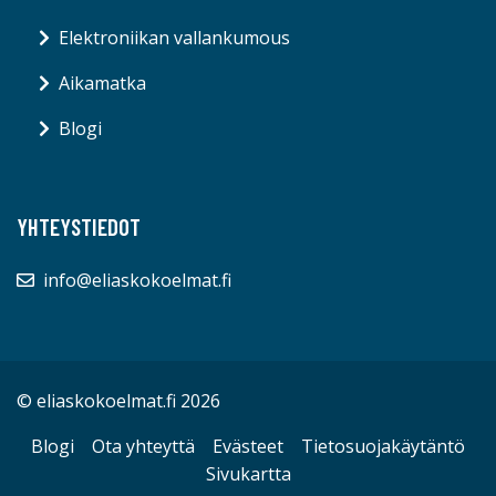
Elektroniikan vallankumous
Aikamatka
Blogi
YHTEYSTIEDOT
info@eliaskokoelmat.fi
© eliaskokoelmat.fi 2026
Blogi
Ota yhteyttä
Evästeet
Tietosuojakäytäntö
Sivukartta