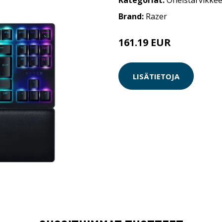
Kategoriat:
Oheistarvikkee
Brand:
Razer
161.19 EUR
161.2 EUR
LISÄTIETOJA