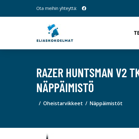
Ota meihin yhteyttä:
T
RAZER HUNTSMAN V2 TK
NÄPPÄIMISTÖ
Oheistarvikkeet
Näppäimistöt