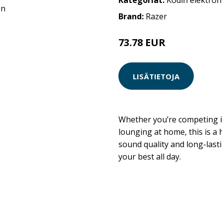
Kategoriat:
Kodin elektron
Brand:
Razer
73.78 EUR
LISÄTIETOJA
Whether you’re competing i
lounging at home, this is a
sound quality and long-last
your best all day.