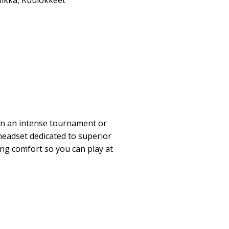
iikka
,
Kuulokkeet
n an intense tournament or
 headset dedicated to superior
ing comfort so you can play at