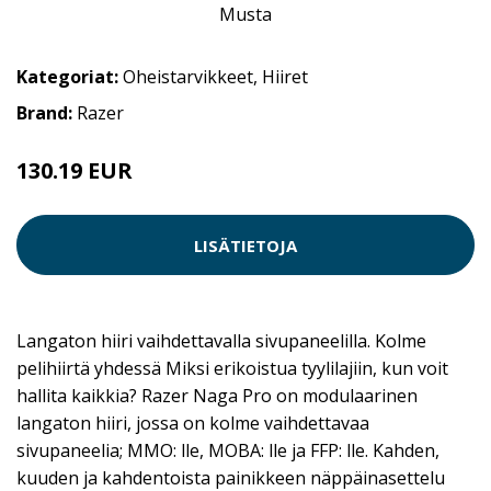
Kategoriat:
Oheistarvikkeet
,
Hiiret
Brand:
Razer
130.19 EUR
130.2 EUR
LISÄTIETOJA
Langaton hiiri vaihdettavalla sivupaneelilla. Kolme
pelihiirtä yhdessä Miksi erikoistua tyylilajiin, kun voit
hallita kaikkia? Razer Naga Pro on modulaarinen
langaton hiiri, jossa on kolme vaihdettavaa
sivupaneelia; MMO: lle, MOBA: lle ja FFP: lle. Kahden,
kuuden ja kahdentoista painikkeen näppäinasettelu