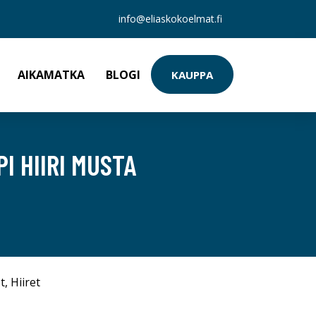
info@eliaskokoelmat.fi
AIKAMATKA
BLOGI
KAUPPA
I HIIRI MUSTA
t
,
Hiiret