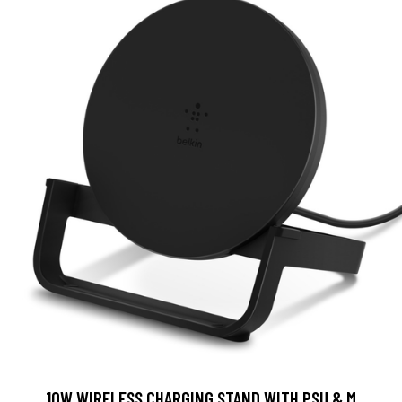
10W WIRELESS CHARGING STAND WITH PSU & M