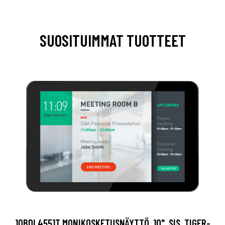
SUOSITUIMMAT TUOTTEET
10BDL4551T MONIKOSKETUSNÄYTTÖ, 10", SIS. TIGER-