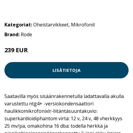
Kategoriat:
Oheistarvikkeet
,
Mikrofonit
Brand:
Rode
239 EUR
LISÄTIETOJA
Saatavilla myös sisäänrakennetulla ladattavalla akulla
varustettu ntg4+ -versiokondensaattori
haulikkomikrofonixlr-liitäntäsuuntakuvio:
superkardioidiphantom virta: 12 v, 24 v, 48 vherkkyys
25 mv/pa, omakohina 16 dba: todella herkkä ja