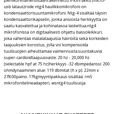
pienikohinainensisäänrakennettu li-ioni akku (micro-
usb lataus)rode ntg4 haulikkomikrofoni on
kondensaattorisuuntamikrofoni. Ntg-4 sisältää täysin
kondensaattorikapselin, jonka ansiosta herkkyyttä on
saatu kasvatettua ja kohinatasoa laskettua.ntg4
mikrofonissa on digitaalisesti ohjattu bassoleikkuri,
joka vähentää matalataajuisia häiriöitä sekä korkeiden
taajuuksien korostus, jolla voi kompensoida
tuulisuojien aiheuttamaa vaimennusta.suuntakuvia:
super-cardioidtaajuusvaste: 20 hz - 20,000 hz
(selectable hpf at 75 hz)herkkyys -32 dbimpedanssi: 200
ohmdynaaminen alue: 119 dbmitat (h x p): 22mm x
278.00paino: 176gmyyntipakkaus sisältää: rm5
mikrofonitelineadapteri, wsntg4 tuulisuoja