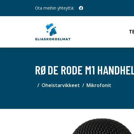
Ota meihin yhteyttä:
T
RØDE RODE M1 HANDHE
Oheistarvikkeet
Mikrofonit