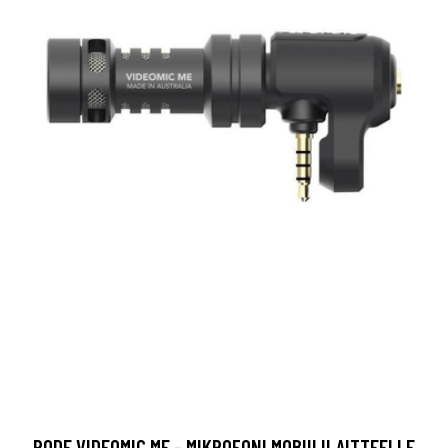
RODE VIDEOMIC ME - MIKROFONI MOBIILILAITTEELLE