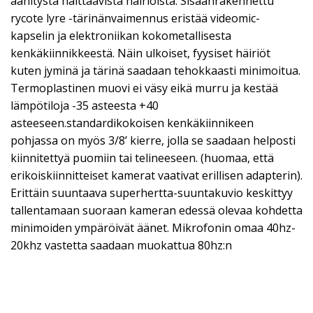
äänitystä haittaavista häiriöistä. Sisäänrakennettu
rycote lyre -tärinänvaimennus eristää videomic-
kapselin ja elektroniikan kokometallisesta
kenkäkiinnikkeestä. Näin ulkoiset, fyysiset häiriöt
kuten jyminä ja tärinä saadaan tehokkaasti minimoitua.
Termoplastinen muovi ei väsy eikä murru ja kestää
lämpötiloja -35 asteesta +40
asteeseen.standardikokoisen kenkäkiinnikeen
pohjassa on myös 3/8’ kierre, jolla se saadaan helposti
kiinnitettyä puomiin tai telineeseen. (huomaa, että
erikoiskiinnitteiset kamerat vaativat erillisen adapterin).
Erittäin suuntaava superhertta-suuntakuvio keskittyy
tallentamaan suoraan kameran edessä olevaa kohdetta
minimoiden ympäröivät äänet. Mikrofonin omaa 40hz-
20khz vastetta saadaan muokattua 80hz:n