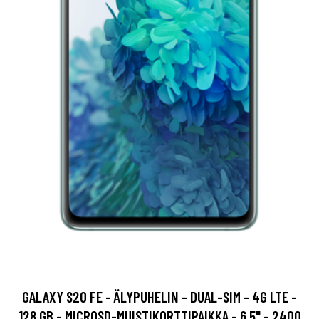
GALAXY S20 FE - ÄLYPUHELIN - DUAL-SIM - 4G LTE -
128 GB - MICROSD-MUISTIKORTTIPAIKKA - 6,5" - 2400