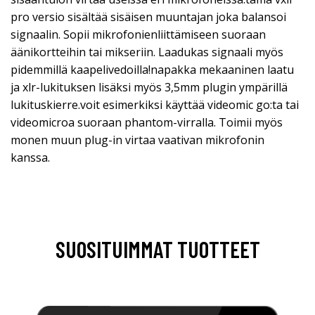
pro versio sisältää sisäisen muuntajan joka balansoi
signaalin. Sopii mikrofonienliittämiseen suoraan
äänikortteihin tai mikseriin. Laadukas signaali myös
pidemmillä kaapelivedoilla!napakka mekaaninen laatu
ja xlr-lukituksen lisäksi myös 3,5mm plugin ympärillä
lukituskierre.voit esimerkiksi käyttää videomic go:ta tai
videomicroa suoraan phantom-virralla. Toimii myös
monen muun plug-in virtaa vaativan mikrofonin
kanssa.
SUOSITUIMMAT TUOTTEET