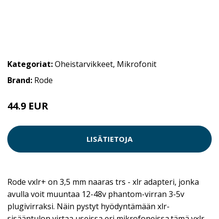
Kategoriat:
Oheistarvikkeet
,
Mikrofonit
Brand:
Rode
44.9 EUR
LISÄTIETOJA
Rode vxlr+ on 3,5 mm naaras trs - xlr adapteri, jonka
avulla voit muuntaa 12-48v phantom-virran 3-5v
plugivirraksi. Näin pystyt hyödyntämään xlr-
sisääntulon virtaa useissa eri mikrofoneissa.tämä vxlr