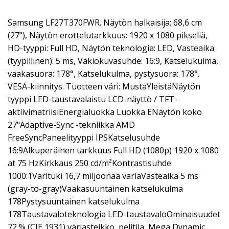
Samsung LF27T370FWR. Näytön halkaisija: 68,6 cm
(27"), Näytön erottelutarkkuus: 1920 x 1080 pikseliä,
HD-tyyppi: Full HD, Näytön teknologia: LED, Vasteaika
(tyypillinen): 5 ms, Vakiokuvasuhde: 16:9, Katselukulma,
vaakasuora: 178°, Katselukulma, pystysuora: 178°.
VESA-kiinnitys. Tuotteen väri: MustaYleistäNäytön
tyyppi LED-taustavalaistu LCD-näyttö / TFT-
aktiivimatriisiEnergialuokka Luokka ENäytön koko
27"Adaptive-Sync -tekniikka AMD
FreeSyncPaneelityyppi IPSKatselusuhde
16:9Alkuperäinen tarkkuus Full HD (1080p) 1920 x 1080
at 75 HzKirkkaus 250 cd/m²Kontrastisuhde
1000:1Värituki 16,7 miljoonaa väriäVasteaika 5 ms
(gray-to-gray)Vaakasuuntainen katselukulma
178Pystysuuntainen katselukulma
178Taustavaloteknologia LED-taustavaloOminaisuudet
72 % (CIE 1931) väriasteikko, pelitila, Mega Dynamic