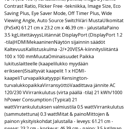
Contrast Ratio, Flicker Free -tekniikka, Image Size, Eco
Saving Plus, Eye Saver Mode, Off Timer Plus, Wide
Viewing Angle, Auto Source SwitchVäri MustaUlkomitat
(PxSxK) 61.21 cm x 23.2 cm x 46.39 cm - jalustallaPaino
3.5 kgLiitettävyysLiitännät DisplayPort (DisplayPort 1.2
-tila)HDMIMekaaninenNäytön sijainnin säädöt
KaltevuusKallistuskulma -2/+20VESA-kiinnitysliitäntä
100 x 100 mmMuutaOminaisuudet Paikka
lukituslaitteelle (kaapelilukko myydään
erikseen)Sisältyvät kaapelit 1 x HDMI-
kaapeliTurvapaikkatyyppi Kensington-
turvalukkopaikkaVirransyöttöVaadittava jännite AC
120/230 VVirrankulutus (virta päällä -tila) 21 kWh/1000
hPower Consumption (Typical) 21
wattVirrankulutuksen valmiustila 0.5 wattVirrankulutus
(sammutettuna) 0.3 wattMitat & painoMittojen &
painon yksityiskohdat Jalustalla - leveys: 61.21 cm -
syvyys: 23.2 cm - korkeus: 46.39 cm - paino: 3.5 kgIlman