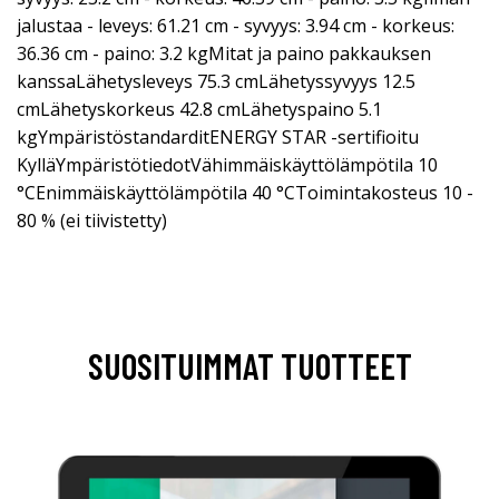
jalustaa - leveys: 61.21 cm - syvyys: 3.94 cm - korkeus:
36.36 cm - paino: 3.2 kgMitat ja paino pakkauksen
kanssaLähetysleveys 75.3 cmLähetyssyvyys 12.5
cmLähetyskorkeus 42.8 cmLähetyspaino 5.1
kgYmpäristöstandarditENERGY STAR -sertifioitu
KylläYmpäristötiedotVähimmäiskäyttölämpötila 10
°CEnimmäiskäyttölämpötila 40 °CToimintakosteus 10 -
80 % (ei tiivistetty)
SUOSITUIMMAT TUOTTEET