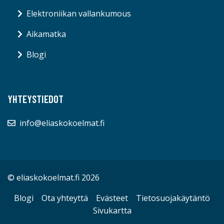
Elektroniikan vallankumous
Aikamatka
Blogi
YHTEYSTIEDOT
info@eliaskokoelmat.fi
© eliaskokoelmat.fi 2026
Blogi
Ota yhteyttä
Evästeet
Tietosuojakäytäntö
Sivukartta