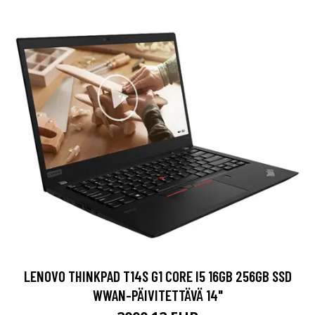
LENOVO THINKPAD T14S G1 CORE I5 16GB 256GB SSD
WWAN-PÄIVITETTÄVÄ 14"