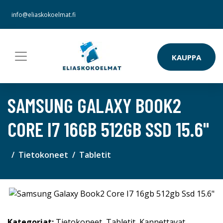
info@eliaskokoelmat.fi
KAUPPA
SAMSUNG GALAXY BOOK2
CORE I7 16GB 512GB SSD 15.6"
Tietokoneet
Tabletit
Kategoriat:
Tietokoneet
,
Tabletit
,
Kannettavat