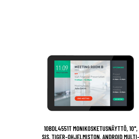
10BDL4551T MONIKOSKETUSNÄYTTÖ, 10",
SIS. TIGER-OHJELMISTON, ANDROID MULTI