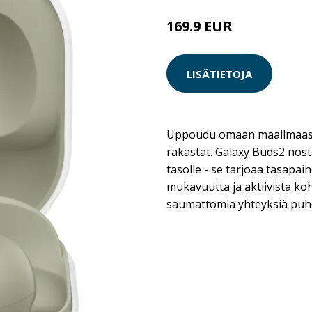
169.9 EUR
LISÄTIETOJA
Uppoudu omaan maailmaasi
rakastat. Galaxy Buds2 nost
tasolle - se tarjoaa tasapai
mukavuutta ja aktiivista k
saumattomia yhteyksiä puhe