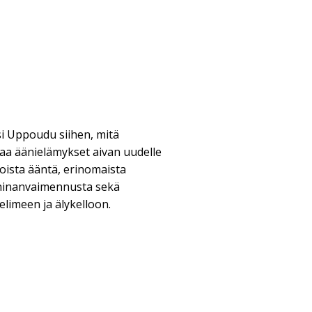
 Uppoudu siihen, mitä
aa äänielämykset aivan uudelle
noista ääntä, erinomaista
ohinanvaimennusta sekä
limeen ja älykelloon.