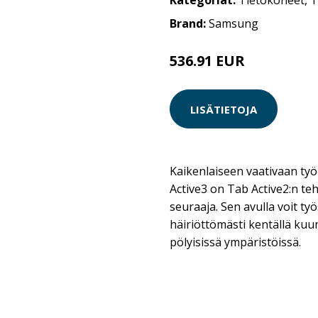
Kategoriat:
Tietokoneet
,
T
Brand:
Samsung
536.91 EUR
536.92 EUR
LISÄTIETOJA
Kaikenlaiseen vaativaan t
Active3 on Tab Active2:n t
seuraaja. Sen avulla voit ty
häiriöttömästi kentällä kuum
pölyisissä ympäristöissä.