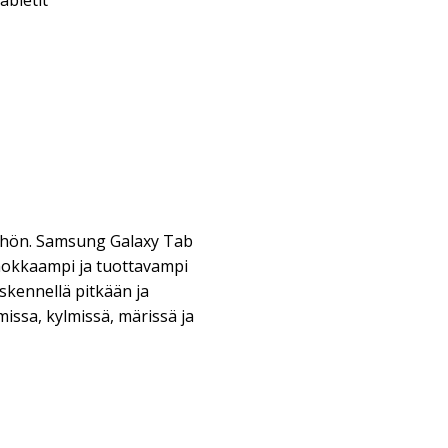
abletit
yöhön. Samsung Galaxy Tab
ehokkaampi ja tuottavampi
öskennellä pitkään ja
issa, kylmissä, märissä ja