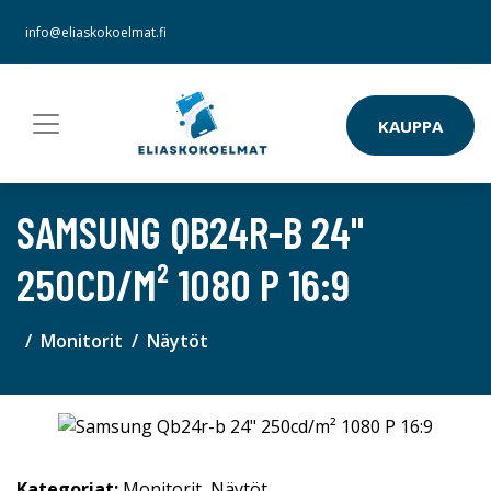
info@eliaskokoelmat.fi
KAUPPA
SAMSUNG QB24R-B 24"
250CD/M² 1080 P 16:9
Monitorit
Näytöt
Kategoriat:
Monitorit
,
Näytöt