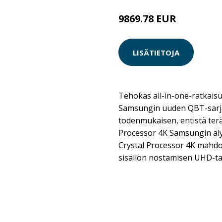
9869.78 EUR
LISÄTIETOJA
Tehokas all-in-one-ratkais
Samsungin uuden QBT-sarja
todenmukaisen, entistä ter
Processor 4K Samsungin äl
Crystal Processor 4K mahd
sisällön nostamisen UHD-ta