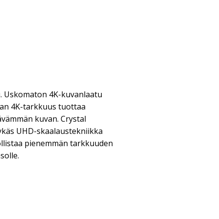
u. Uskomaton 4K-kuvanlaatu
n 4K-tarkkuus tuottaa
ävämmän kuvan. Crystal
ykäs UHD-skaalaustekniikka
ollistaa pienemmän tarkkuuden
solle.