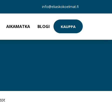
info@eliaskokoelmat.fi
AIKAMATKA
BLOGI
KAUPPA
töt