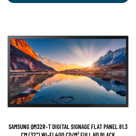
SAMSUNG QM32R-T DIGITAL SIGNAGE FLAT PANEL 81.3
CM (32") WI-FI 400 CD/M² FULL HD BLACK