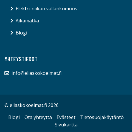
Elektroniikan vallankumous
Aikamatka
Blogi
YHTEYSTIEDOT
info@eliaskokoelmat.fi
© eliaskokoelmat.fi 2026
Blogi
Ota yhteyttä
Evästeet
Tietosuojakäytäntö
Sivukartta