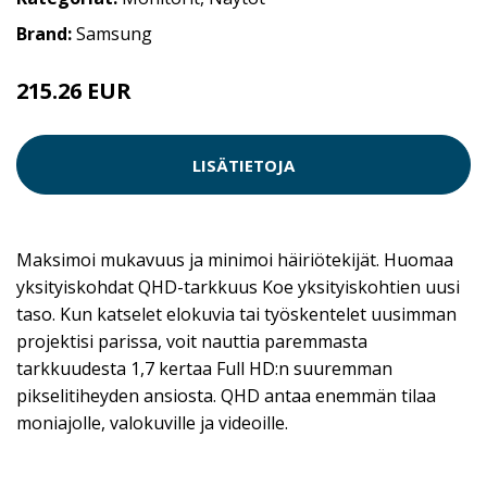
Brand:
Samsung
215.26 EUR
229 EUR
LISÄTIETOJA
Maksimoi mukavuus ja minimoi häiriötekijät. Huomaa
yksityiskohdat QHD-tarkkuus Koe yksityiskohtien uusi
taso. Kun katselet elokuvia tai työskentelet uusimman
projektisi parissa, voit nauttia paremmasta
tarkkuudesta 1,7 kertaa Full HD:n suuremman
pikselitiheyden ansiosta. QHD antaa enemmän tilaa
moniajolle, valokuville ja videoille.