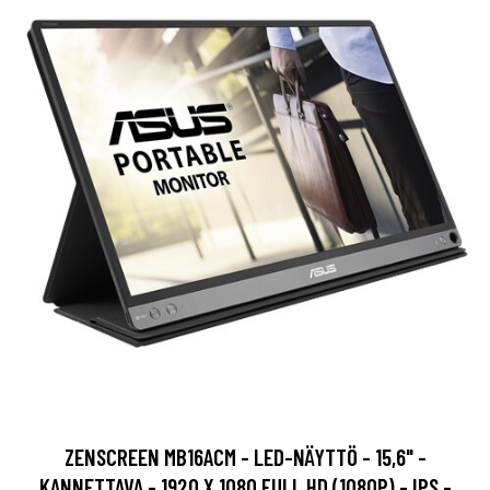
ZENSCREEN MB16ACM - LED-NÄYTTÖ - 15,6" -
KANNETTAVA - 1920 X 1080 FULL HD (1080P) - IPS -