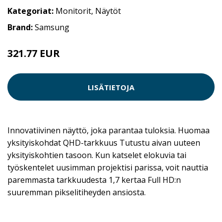
Kategoriat:
Monitorit
,
Näytöt
Brand:
Samsung
321.77 EUR
321.78 EUR
LISÄTIETOJA
Innovatiivinen näyttö, joka parantaa tuloksia. Huomaa
yksityiskohdat QHD-tarkkuus Tutustu aivan uuteen
yksityiskohtien tasoon. Kun katselet elokuvia tai
työskentelet uusimman projektisi parissa, voit nauttia
paremmasta tarkkuudesta 1,7 kertaa Full HD:n
suuremman pikselitiheyden ansiosta.