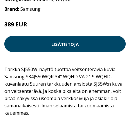
Brand:
Samsung
389 EUR
LISÄTIETOJA
Tarkka SJ550W-näyttö tuottaa veitsenteräviä kuvia.
Samsung S34J550WQR 34" WQHD VA 21:9 WQHD-
kuvanlaatu Suuren tarkkuuden ansiosta SJ55W:n kuva
on veitsenterävä. Ja koska piksleitä on enemmän, voit
pitää näkyvissä useampia verkkosivuja ja asiakirjoja
samanaikaisesti ilman selaamista tai zoomaamista
kauemmas.