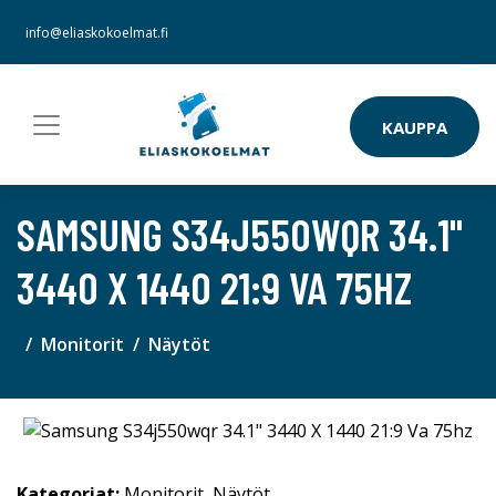
info@eliaskokoelmat.fi
KAUPPA
SAMSUNG S34J550WQR 34.1"
3440 X 1440 21:9 VA 75HZ
Monitorit
Näytöt
Kategoriat:
Monitorit
,
Näytöt