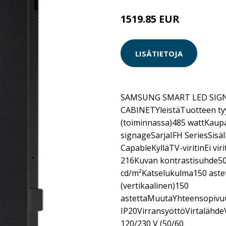
1519.85 EUR
LISÄTIETOJA
SAMSUNG SMART LED SIGN
CABINETYleistäTuotteen ty
(toiminnassa)485 wattKaupall
signageSarjaIFH SeriesSisä
CapableKylläTV-viritinEi vi
216Kuvan kontrastisuhde5
cd/m²Katselukulma150 ast
(vertikaalinen)150
astettaMuutaYhteensopivuu
IP20VirransyöttöVirtalähde
120/230 V (50/60