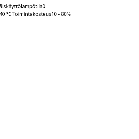
iskäyttölämpötila0
40 °CToimintakosteus10 - 80%