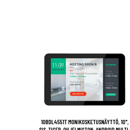
10BDL4551T MONIKOSKETUSNÄYTTÖ, 10",
SIS. TIGER-OHJELMISTON, ANDROID MULTI