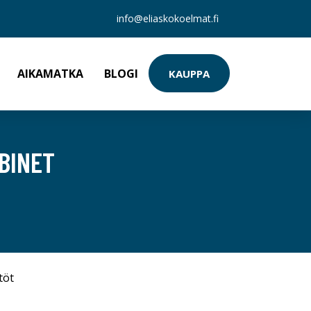
info@eliaskokoelmat.fi
AIKAMATKA
BLOGI
KAUPPA
BINET
töt