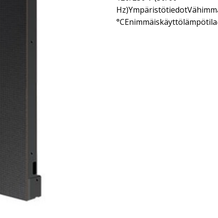
Hz)YmpäristötiedotVähimmä
°CEnimmäiskäyttölämpötila