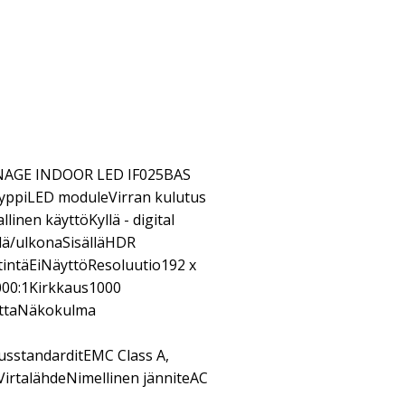
AGE INDOOR LED IF025BAS
yppiLED moduleVirran kulutus
inen käyttöKyllä - digital
llä/ulkonaSisälläHDR
ritintäEiNäyttöResoluutio192 x
000:1Kirkkaus1000
ettaNäkokulma
sstandarditEMC Class A,
VirtalähdeNimellinen jänniteAC