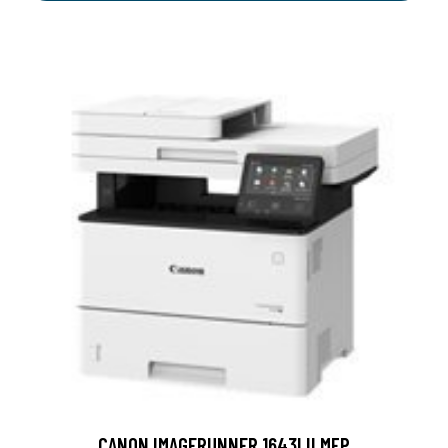
CANON IMAGERUNNER 1643I II MFP