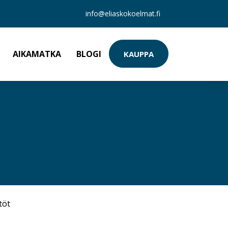
info@eliaskokoelmat.fi
AIKAMATKA
BLOGI
KAUPPA
töt