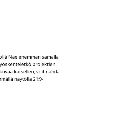
öllä Näe enemmän samalla
 työskenteletkö projektien
kuvaa katsellen, voit nähdä
mällä näytöllä 21:9-