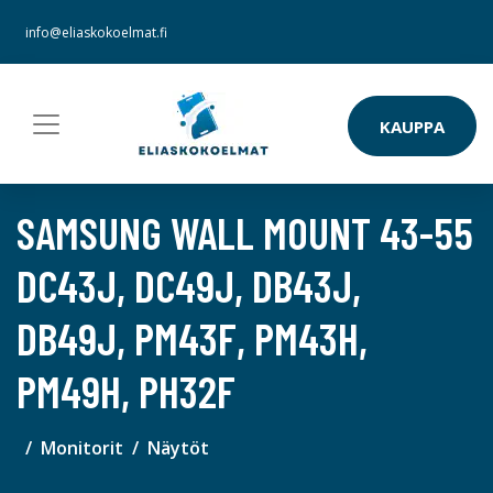
info@eliaskokoelmat.fi
KAUPPA
SAMSUNG WALL MOUNT 43-55
DC43J, DC49J, DB43J,
DB49J, PM43F, PM43H,
PM49H, PH32F
Monitorit
Näytöt