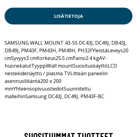
LISÄTIETOJA
SAMSUNG WALL MOUNT 43-55 DC43J, DC49J, DB43J,
DB49J, PM43F, PM43H, PM49H, PH32FYleistäLeveys20
cmSyvyys3 cmKorkeus25.5 cmPaino2.4 kgAV-
huonekalutTyyppiWall mountSuosituskäyttöLCD
nestekidenäyttö / plasma TVLitteän paneelin
asennusliitäntä200 x 200
mmYhteensopivuustiedotSuunniteltu
malleihinSamsung DC43J, DC49J, PM43F-BC
SUOSITUIMMAT TUOTTEET