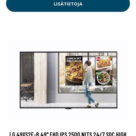
LISÄTIETOJA
LG 49XS2E-B 49" FHD IPS 2500 NITS 24/7 SOC HIGH