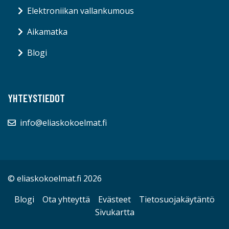
Elektroniikan vallankumous
Aikamatka
Blogi
YHTEYSTIEDOT
info@eliaskokoelmat.fi
© eliaskokoelmat.fi 2026
Blogi
Ota yhteyttä
Evästeet
Tietosuojakäytäntö
Sivukartta