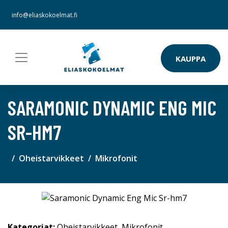
info@eliaskokoelmat.fi
KAUPPA
SARAMONIC DYNAMIC ENG MIC
SR-HM7
Oheistarvikkeet
Mikrofonit
Kategoriat:
Oheistarvikkeet
,
Mikrofonit