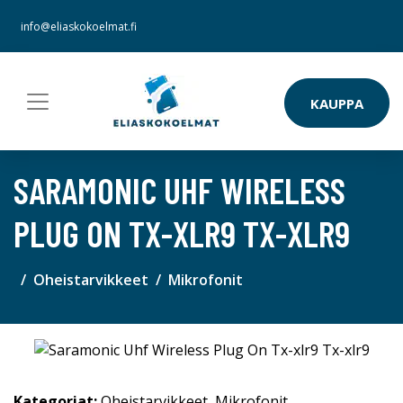
info@eliaskokoelmat.fi
KAUPPA
SARAMONIC UHF WIRELESS
PLUG ON TX-XLR9 TX-XLR9
Oheistarvikkeet
Mikrofonit
Kategoriat:
Oheistarvikkeet
,
Mikrofonit