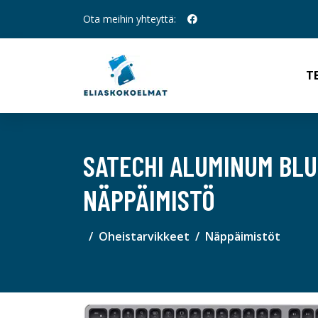
Ota meihin yhteyttä:
T
SATECHI ALUMINUM BL
NÄPPÄIMISTÖ
Oheistarvikkeet
Näppäimistöt