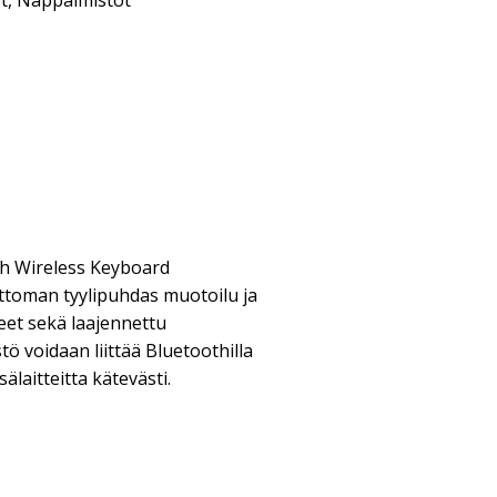
t
,
Näppäimistöt
th Wireless Keyboard
toman tyylipuhdas muotoilu ja
keet sekä laajennettu
ö voidaan liittää Bluetoothilla
lisälaitteitta kätevästi.