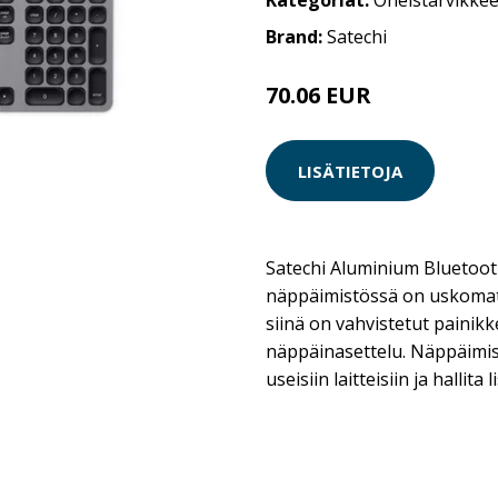
Kategoriat:
Oheistarvikkee
Brand:
Satechi
70.06 EUR
LISÄTIETOJA
Satechi Aluminium Bluetoo
näppäimistössä on uskomat
siinä on vahvistetut painik
näppäinasettelu. Näppäimist
useisiin laitteisiin ja hallita 