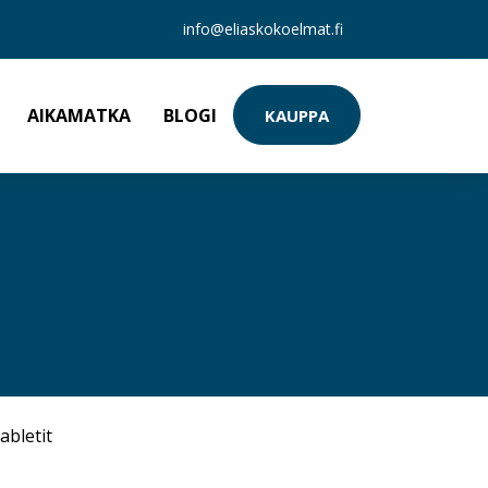
info@eliaskokoelmat.fi
AIKAMATKA
BLOGI
KAUPPA
abletit