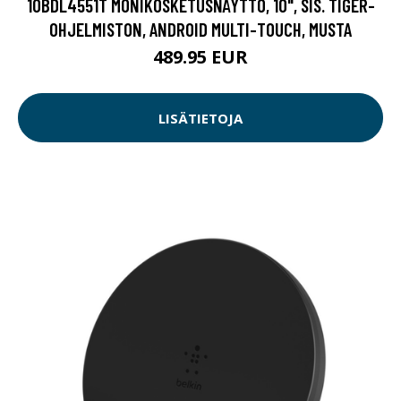
10BDL4551T MONIKOSKETUSNÄYTTÖ, 10", SIS. TIGER-
OHJELMISTON, ANDROID MULTI-TOUCH, MUSTA
489.95 EUR
LISÄTIETOJA