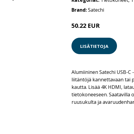
Kategoriat:
Tietokoneet
,
T
Brand:
Satechi
50.22 EUR
LISÄTIETOJA
Alumiininen Satechi USB-C -
liitäntöjä kannettavaan ta
kautta. Lisää 4K HDMI, lata
tietokoneeseen. Saatavilla o
ruusukulta ja avaruudenha