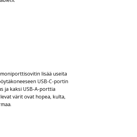
abletit
moniporttisovitin lisää useita
i pöytäkoneeseen USB-C-portin
us ja kaksi USB-A-porttia
levat värit ovat hopea, kulta,
rmaa.