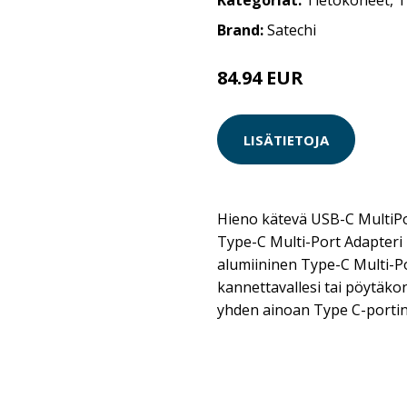
Kategoriat:
Tietokoneet
,
T
Brand:
Satechi
84.94 EUR
LISÄTIETOJA
Hieno kätevä USB-C MultiPo
Type-C Multi-Port Adapteri 
alumiininen Type-C Multi-Po
kannettavallesi tai pöytäkon
yhden ainoan Type C-portin