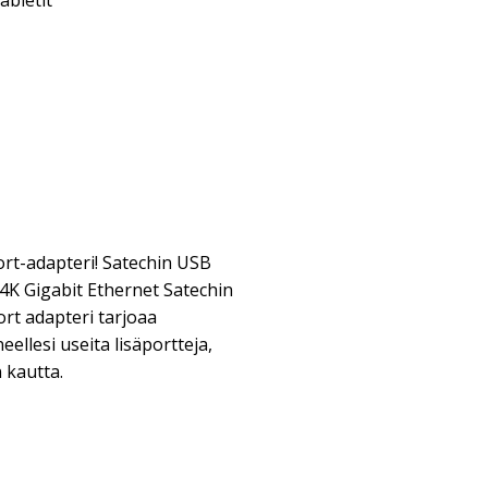
abletit
rt-adapteri! Satechin USB
4K Gigabit Ethernet Satechin
rt adapteri tarjoaa
eellesi useita lisäportteja,
 kautta.