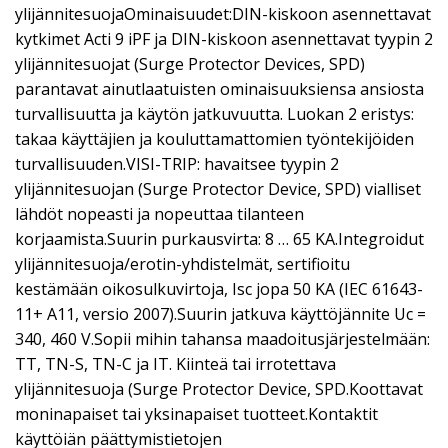
ylijännitesuojaOminaisuudet:DIN-kiskoon asennettavat
kytkimet Acti 9 iPF ja DIN-kiskoon asennettavat tyypin 2
ylijännitesuojat (Surge Protector Devices, SPD)
parantavat ainutlaatuisten ominaisuuksiensa ansiosta
turvallisuutta ja käytön jatkuvuutta. Luokan 2 eristys:
takaa käyttäjien ja kouluttamattomien työntekijöiden
turvallisuuden.VISI-TRIP: havaitsee tyypin 2
ylijännitesuojan (Surge Protector Device, SPD) vialliset
lähdöt nopeasti ja nopeuttaa tilanteen
korjaamista.Suurin purkausvirta: 8 … 65 KA.Integroidut
ylijännitesuoja/erotin-yhdistelmät, sertifioitu
kestämään oikosulkuvirtoja, Isc jopa 50 KA (IEC 61643-
11+ A11, versio 2007).Suurin jatkuva käyttöjännite Uc =
340, 460 V.Sopii mihin tahansa maadoitusjärjestelmään:
TT, TN-S, TN-C ja IT. Kiinteä tai irrotettava
ylijännitesuoja (Surge Protector Device, SPD.Koottavat
moninapaiset tai yksinapaiset tuotteet.Kontaktit
käyttöiän päättymistietojen