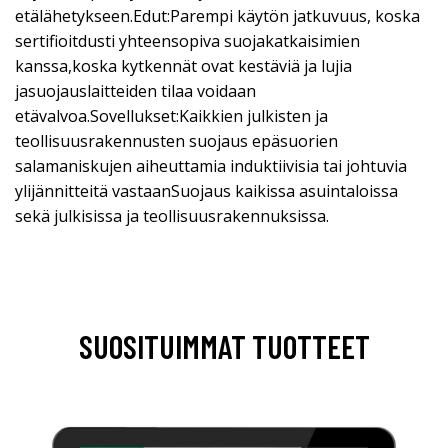
etälähetykseen.Edut:Parempi käytön jatkuvuus, koska
sertifioitdusti yhteensopiva suojakatkaisimien
kanssa,koska kytkennät ovat kestäviä ja lujia
jasuojauslaitteiden tilaa voidaan
etävalvoa.Sovellukset:Kaikkien julkisten ja
teollisuusrakennusten suojaus epäsuorien
salamaniskujen aiheuttamia induktiivisia tai johtuvia
ylijännitteitä vastaanSuojaus kaikissa asuintaloissa
sekä julkisissa ja teollisuusrakennuksissa.
SUOSITUIMMAT TUOTTEET