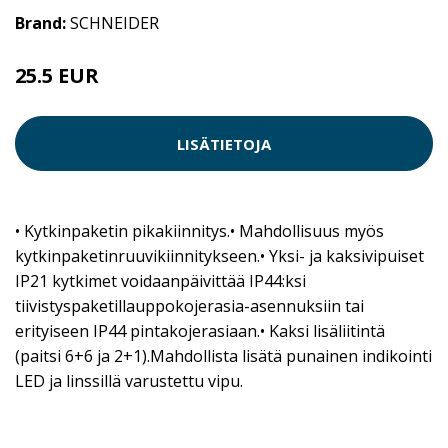
Brand:
SCHNEIDER
25.5 EUR
LISÄTIETOJA
• Kytkinpaketin pikakiinnitys.• Mahdollisuus myös
kytkinpaketinruuvikiinnitykseen.• Yksi- ja kaksivipuiset
IP21 kytkimet voidaanpäivittää IP44:ksi
tiivistyspaketillauppokojerasia-asennuksiin tai
erityiseen IP44 pintakojerasiaan.• Kaksi lisäliitintä
(paitsi 6+6 ja 2+1).Mahdollista lisätä punainen indikointi
LED ja linssillä varustettu vipu.