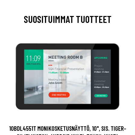
SUOSITUIMMAT TUOTTEET
10BDL4551T MONIKOSKETUSNÄYTTÖ, 10", SIS. TIGER-