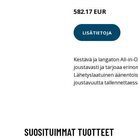
582.17 EUR
582.18 EUR
LISÄTIETOJA
Kestävä ja langaton All-in-O
joustavasti ja tarjoaa eri
Lähetyslaatuinen äänentoist
joustavuutta tallennettaessa
SUOSITUIMMAT TUOTTEET