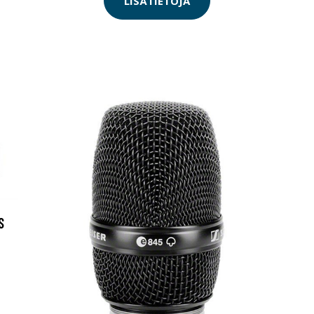
LISÄTIETOJA
S