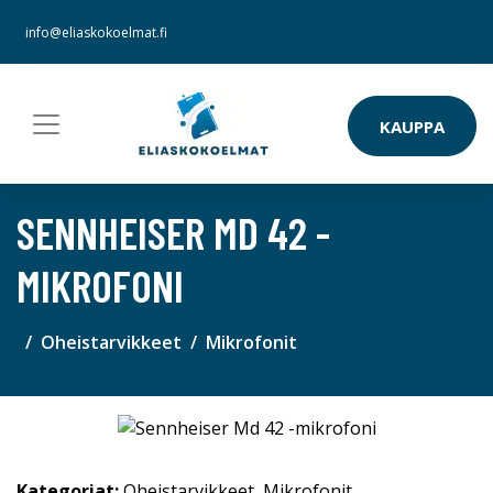
info@eliaskokoelmat.fi
KAUPPA
SENNHEISER MD 42 -
MIKROFONI
Oheistarvikkeet
Mikrofonit
Kategoriat:
Oheistarvikkeet
,
Mikrofonit