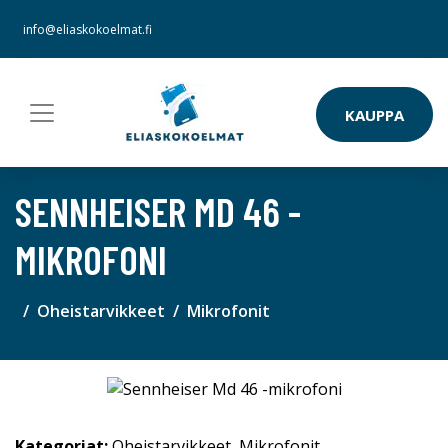
info@eliaskokoelmat.fi
KAUPPA
SENNHEISER MD 46 -
MIKROFONI
Oheistarvikkeet
Mikrofonit
Kategoriat:
Oheistarvikkeet
,
Mikrofonit