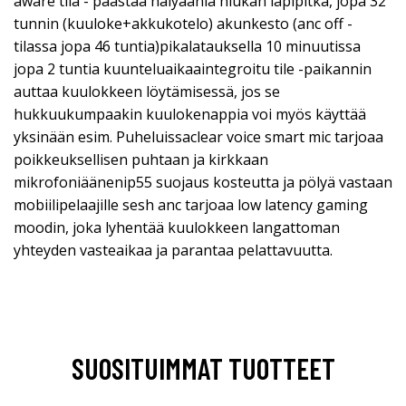
aware tila - päästää hälyääniä hiukan läpipitkä, jopa 32
tunnin (kuuloke+akkukotelo) akunkesto (anc off -
tilassa jopa 46 tuntia)pikalatauksella 10 minuutissa
jopa 2 tuntia kuunteluaikaaintegroitu tile -paikannin
auttaa kuulokkeen löytämisessä, jos se
hukkuukumpaakin kuulokenappia voi myös käyttää
yksinään esim. Puheluissaclear voice smart mic tarjoaa
poikkeuksellisen puhtaan ja kirkkaan
mikrofoniäänenip55 suojaus kosteutta ja pölyä vastaan
mobiilipelaajille sesh anc tarjoaa low latency gaming
moodin, joka lyhentää kuulokkeen langattoman
yhteyden vasteaikaa ja parantaa pelattavuutta.
SUOSITUIMMAT TUOTTEET