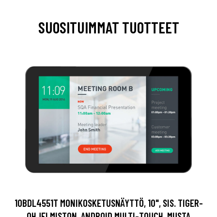
SUOSITUIMMAT TUOTTEET
10BDL4551T MONIKOSKETUSNÄYTTÖ, 10", SIS. TIGER-
OHJELMISTON, ANDROID MULTI-TOUCH, MUSTA