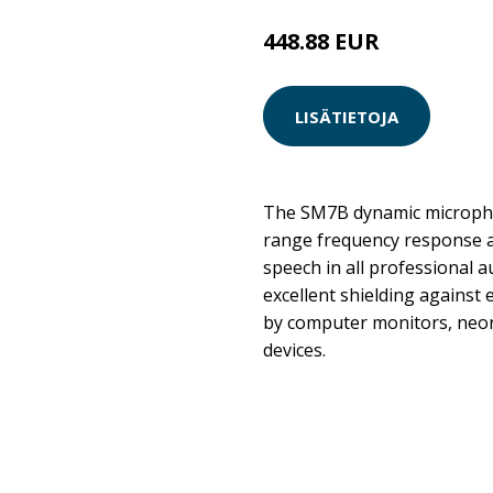
448.88 EUR
LISÄTIETOJA
The SM7B dynamic microphon
range frequency response a
speech in all professional au
excellent shielding agains
by computer monitors, neon 
devices.