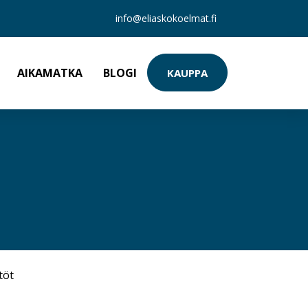
info@eliaskokoelmat.fi
AIKAMATKA
BLOGI
KAUPPA
töt