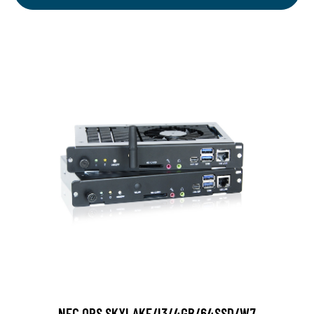
NEC OPS SKYLAKE/I3/4GB/64SSD/W7