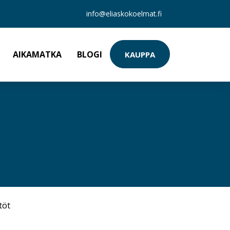
info@eliaskokoelmat.fi
AIKAMATKA
BLOGI
KAUPPA
töt