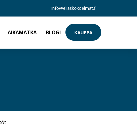
info@eliaskokoelmat.fi
AIKAMATKA
BLOGI
KAUPPA
töt